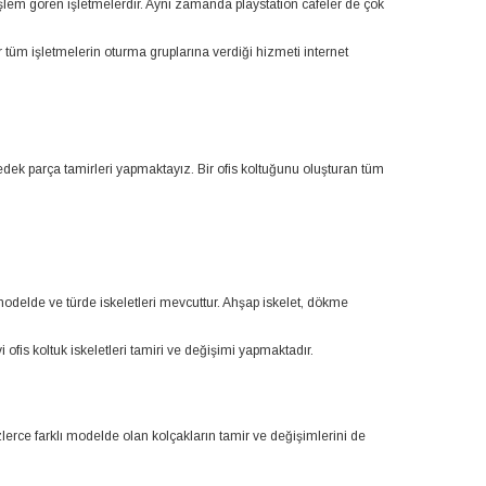
işlem gören işletmelerdir. Aynı zamanda playstation cafeler de çok
r tüm işletmelerin oturma gruplarına verdiği hizmeti internet
edek parça tamirleri yapmaktayız. Bir ofis koltuğunu oluşturan tüm
ı modelde ve türde iskeletleri mevcuttur. Ahşap iskelet, dökme
 ofis koltuk iskeletleri tamiri ve değişimi yapmaktadır.
zlerce farklı modelde olan kolçakların tamir ve değişimlerini de