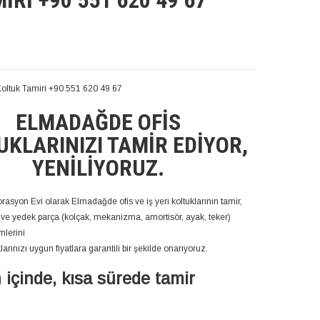
RI +90 551 620 49 67
oltuk Tamiri +90 551 620 49 67
ELMADAĞDE OFIS
UKLARINIZI TAMIR EDIYOR,
YENILIYORUZ.
rasyon Evi olarak Elmadağde ofis ve iş yeri koltuklarının tamir,
e yedek parça (kolçak, mekanizma, amortisör, ayak, teker)
mlerini
rınızı uygun fiyatlara garantili bir şekilde onarıyoruz.
 içinde, kısa sürede tamir