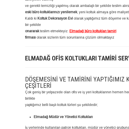
ve gerekli temizliği yapılmış olarak ambalajlı bir şekilde teslim alırs
eski büro koltuklarınızı yenilemek
, yeni koltuk almaya göre maliyet
Kaldı ki
Koltuk Dekorasyon Evi
olarak yaptığımız tüm döşeme ve ka
bir şekilde
onararak
teslim etmekteyiz.
Elmadağ büro koltukları tamiri
firması
olarak sizlerin tüm sorunlarına çözüm olmaktayız
ELMADAĞ OFIS KOLTUKLARI TAMIRI SER
DÖŞEMESINI VE TAMIRINI YAPTIĞIMIZ 
ÇEŞITLERI
Çok geniş bir yelpazede olan ofis ve iş yeri koltuklarının hemen
birlikte
yaptığımız belli başlı koltuk türleri şu şekildedir;
Elmadağ Müdür ve Yönetici Koltukları
İş yerlerinde kullanılan patron koltukları, müdür ve yönetici grubun