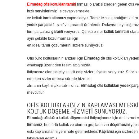
Elmadağ ofis koltukları tamiri
firması olarak sizlerden gelen ofis ve 
hızlı servislerimiz
ile cevap vermekte,
ve koltuk
tamiratlarınızı
yapmaktayız. Tamir için kullandığımız tüm
yedek parçalar
1. sınıf ve garantili ürünlerdir. Dolayısı ile yaptığım
tüm parçalara
garanti
veriyoruz. Çünkü bizler
koltuk tamircisi
olara
aynı şekilde bozulmaması için
en ideal tamir çözümlerini sizlere sunuyoruz.
Ofis büro koltuklarının arızları için
Elmadağ de
ofis koltukları yede
whatsapp üzerinden resim attığınızda
ihtiyacınız olan parçayı tespit edip sizlere fiyatını veriyoruz. Servis 
ederken sizler de kısa sürede hizmet
almanın keyfini çıkartabilirsiniz.
Elmadağ ofis koltukları yedek parç
mevcuttur.
OFIS KOLTUKLARINIZIN KAPLAMASI MI ESK
KOLTUK DÖŞEME HIZMETI SUNUYORUZ.
Elmadağ ofis büro koltuk döşemecisi
ihtiyaçlarınız için de hizmet 
firmamız
, her türlü koltuk ve oturma gruplarınızın
döşemesini
yapa
eski kaplamalarını yeni hale getirmektedir.
Kaplama
için sizlerden 
takviyeleri edilmiş