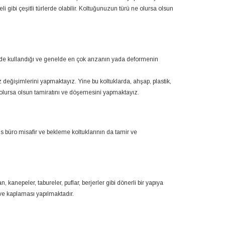
li gibi çeşitli türlerde olabilir. Koltuğunuzun türü ne olursa olsun
kilde kullandığı ve genelde en çok arızanın yada deformenin
z değişimlerini yapmaktayız. Yine bu koltuklarda, ahşap, plastik,
de olursa olsun tamiratını ve döşemesini yapmaktayız.
ofis büro misafir ve bekleme koltuklarının da tamir ve
 kanepeler, tabureler, puflar, berjerler gibi dönerli bir yapıya
ve kaplaması yapılmaktadır.