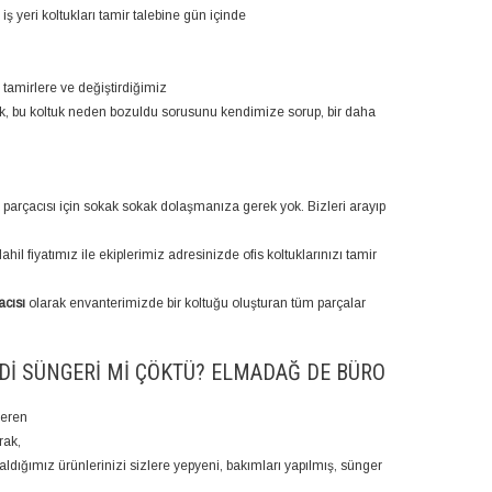
iş yeri koltukları tamir talebine gün içinde
ız tamirlere ve değiştirdiğimiz
k, bu koltuk neden bozuldu sorusunu kendimize sorup, bir daha
k parçacısı için sokak sokak dolaşmanıza gerek yok. Bizleri arayıp
dahil fiyatımız ile ekiplerimiz adresinizde ofis koltuklarınızı tamir
acısı
olarak envanterimizde bir koltuğu oluşturan tüm parçalar
IDI SÜNGERI MI ÇÖKTÜ? ELMADAĞ DE BÜRO
veren
rak,
aldığımız ürünlerinizi sizlere yepyeni, bakımları yapılmış, sünger