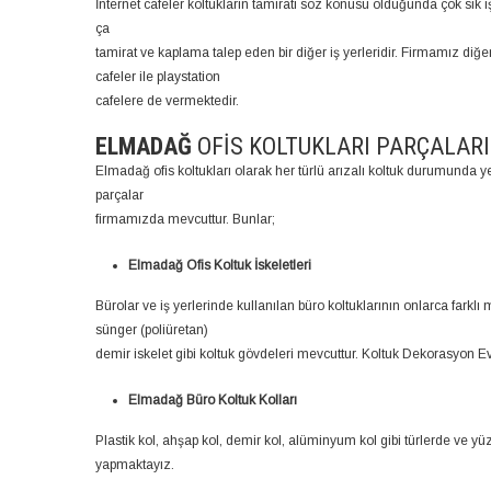
İnternet cafeler koltukların tamiratı söz konusu olduğunda çok sık 
ça
tamirat ve kaplama talep eden bir diğer iş yerleridir. Firmamız diğe
cafeler ile playstation
cafelere de vermektedir.
ELMADAĞ
OFIS KOLTUKLARI PARÇALARI
Elmadağ ofis koltukları olarak her türlü arızalı koltuk durumunda y
parçalar
firmamızda mevcuttur. Bunlar;
Elmadağ Ofis Koltuk İskeletleri
Bürolar ve iş yerlerinde kullanılan büro koltuklarının onlarca farkl
sünger (poliüretan)
demir iskelet gibi koltuk gövdeleri mevcuttur. Koltuk Dekorasyon Evi
Elmadağ Büro Koltuk Kolları
Plastik kol, ahşap kol, demir kol, alüminyum kol gibi türlerde ve yü
yapmaktayız.