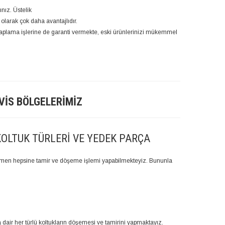
ınız. Üstelik
 olarak çok daha avantajlıdır.
plama işlerine de garanti vermekte, eski ürünlerinizi mükemmel
VIS BÖLGELERIMIZ
KOLTUK TÜRLERI VE YEDEK PARÇA
 hemen hepsine tamir ve döşeme işlemi yapabilmekteyiz. Bununla
a dair her türlü koltukların döşemesi ve tamirini yapmaktayız.