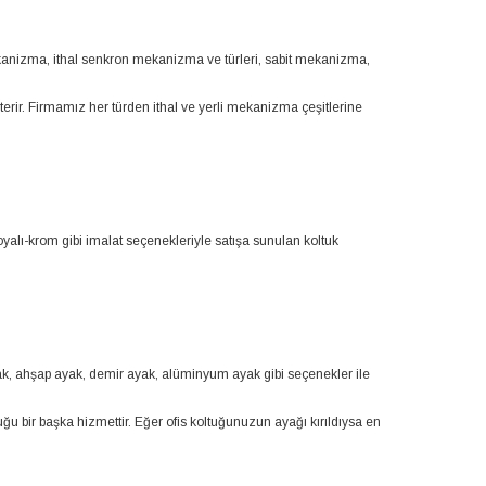
ekanizma, ithal senkron mekanizma ve türleri, sabit mekanizma,
terir. Firmamız her türden ithal ve yerli mekanizma çeşitlerine
oyalı-krom gibi imalat seçenekleriyle satışa sunulan koltuk
ayak, ahşap ayak, demir ayak, alüminyum ayak gibi seçenekler ile
ğu bir başka hizmettir. Eğer ofis koltuğunuzun ayağı kırıldıysa en