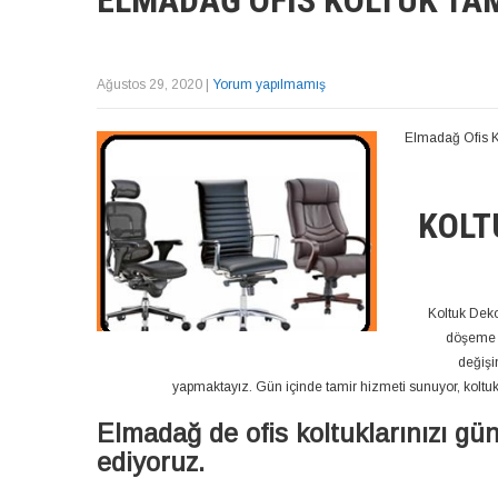
ELMADAĞ OFIS KOLTUK TAMI
Ağustos 29, 2020
|
Yorum yapılmamış
Elmadağ Ofis K
KOLT
Koltuk Deko
döşeme v
değişi
yapmaktayız. Gün içinde tamir hizmeti sunuyor, koltukla
Elmadağ de ofis koltuklarınızı gün
ediyoruz.