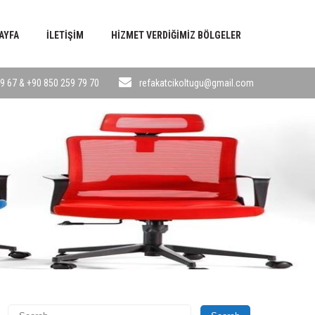
AYFA
İLETIŞIM
HIZMET VERDIĞIMIZ BÖLGELER
9 67 & +90 850 259 79 70
refakatcikoltugu@gmail.com