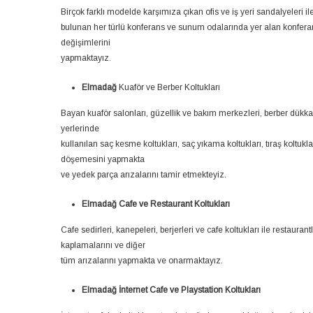
Birçok farklı modelde karşımıza çıkan ofis ve iş yeri sandalyeleri 
bulunan her türlü konferans ve sunum odalarında yer alan konferan
değişimlerini
yapmaktayız.
Elmadağ
Kuaför ve Berber Koltukları
Bayan kuaför salonları, güzellik ve bakım merkezleri, berber dükkan
yerlerinde
kullanılan saç kesme koltukları, saç yıkama koltukları, tıraş koltukl
döşemesini yapmakta
ve yedek parça arızalarını tamir etmekteyiz.
Elmadağ Cafe ve Restaurant Koltukları
Cafe sedirleri, kanepeleri, berjerleri ve cafe koltukları ile restauran
kaplamalarını ve diğer
tüm arızalarını yapmakta ve onarmaktayız.
Elmadağ İnternet Cafe ve Playstation Koltukları