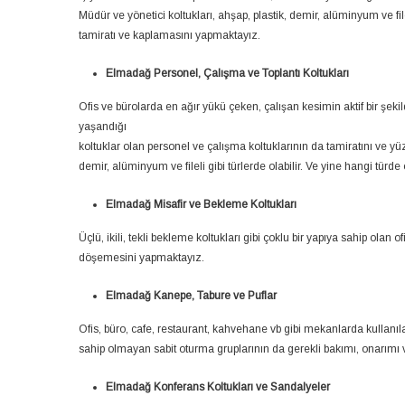
Müdür ve yönetici koltukları, ahşap, plastik, demir, alüminyum ve file
tamiratı ve kaplamasını yapmaktayız.
Elmadağ Personel, Çalışma ve Toplantı Koltukları
Ofis ve bürolarda en ağır yükü çeken, çalışan kesimin aktif bir şe
yaşandığı
koltuklar olan personel ve çalışma koltuklarının da tamiratını ve yü
demir, alüminyum ve fileli gibi türlerde olabilir. Ve yine hangi tür
Elmadağ Misafir ve Bekleme Koltukları
Üçlü, ikili, tekli bekleme koltukları gibi çoklu bir yapıya sahip olan 
döşemesini yapmaktayız.
Elmadağ Kanepe, Tabure ve Puflar
Ofis, büro, cafe, restaurant, kahvehane vb gibi mekanlarda kullanılan,
sahip olmayan sabit oturma gruplarının da gerekli bakımı, onarımı 
Elmadağ Konferans Koltukları ve Sandalyeler