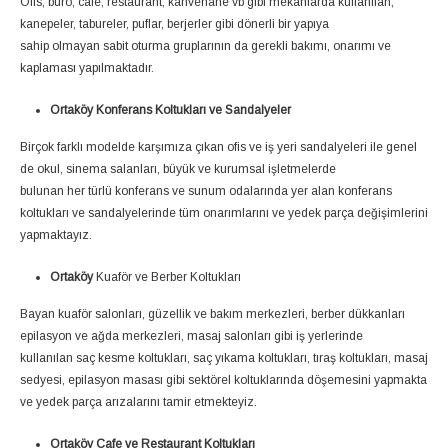
Ofis, büro, cafe, restaurant, kahvehane vb gibi mekanlarda kullanılan,
kanepeler, tabureler, puflar, berjerler gibi dönerli bir yapıya
sahip olmayan sabit oturma gruplarının da gerekli bakımı, onarımı ve
kaplaması yapılmaktadır.
Ortaköy Konferans Koltukları ve Sandalyeler
Birçok farklı modelde karşımıza çıkan ofis ve iş yeri sandalyeleri ile genel
de okul, sinema salanları, büyük ve kurumsal işletmelerde
bulunan her türlü konferans ve sunum odalarında yer alan konferans
koltukları ve sandalyelerinde tüm onarımlarını ve yedek parça değişimlerini
yapmaktayız.
Ortaköy
Kuaför ve Berber Koltukları
Bayan kuaför salonları, güzellik ve bakım merkezleri, berber dükkanları
epilasyon ve ağda merkezleri, masaj salonları gibi iş yerlerinde
kullanılan saç kesme koltukları, saç yıkama koltukları, tıraş koltukları, masaj
sedyesi, epilasyon masası gibi sektörel koltuklarında döşemesini yapmakta
ve yedek parça arızalarını tamir etmekteyiz.
Ortaköy Cafe ve Restaurant Koltukları