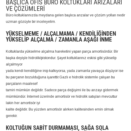
BAŞLICA OFIS BÜRO KOLTUKLARI ARIZALARI
VE ÇÖZÜMLERI
Büro koltuklarınızda meydana gelen başlıca arızalar ve çözüm yolları nedir
uzman gözüyle bir inceleyelim.
YÜKSELMEME / ALÇALMAMA / KENDILIĞINDEN
YÜKSELIP ALÇALMA / ZAMANLA AŞAĞI İNME
Koltuklarda yükselme alçalma hareketini yapan parça amortisördür. Bir
başka deyişle hidrolik/pistondur. Şayet koltuklarınız eskisi gibi yükselip
alçalmıyor
yada kendi kendiliğine inip kalkıyorsa, yada zamanla yavaşça düşüyor ise
bu parçanın bozulduğuna işarettir.Gazlı e hidrolik sistemle çalışan bu
parçaların maalesef
tamiri mümkün değildir. Sadece parça değişimi ile bu arızayı gidermek
mümkündür. İnternet üzerinde amortisör ve hidrolik satışları mevcuttur
lakin her amortisör iyi
kalite değildir. Bu yüzden amortisör alırken kalitesinden emin olmak
gerekir.
KOLTUĞUN SABIT DURMAMASI, SAĞA SOLA