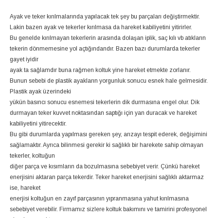
Ayak ve teker kırılmalarında yapılacak tek şey bu parçaları değiştirmektir.
Lakin bazen ayak ve tekerler kırılmasa da hareket kabiliyetini yitirirler.
Bu genelde kırılmayan tekerlerin arasında dolaşan iplik, saç kılı vb atıkların
tekerin dönmemesine yol açtığındandır. Bazen bazı durumlarda tekerler
gayet iyidir
ayak ta sağlamdır buna rağmen koltuk yine hareket etmekte zorlanır.
Bunun sebebi de plastik ayakların yorgunluk sonucu esnek hale gelmesidir.
Plastik ayak üzerindeki
yükün basıncı sonucu esnemesi tekerlerin dik durmasına engel olur. Dik
durmayan teker kuvvet noktasından saptığı için yan duracak ve hareket
kabiliyetini yitirecektir.
Bu gibi durumlarda yapılması gereken şey, arızayı tespit ederek, değişimini
sağlamaktır. Ayrıca bilinmesi gerekir ki sağlıklı bir harekete sahip olmayan
tekerler, koltuğun
diğer parça ve kısımların da bozulmasına sebebiyet verir. Çünkü hareket
enerjisini aktaran parça tekerdir. Teker hareket enerjisini sağlıklı aktarmaz
ise, hareket
enerjisi koltuğun en zayıf parçasının yıpranmasına yahut kırılmasına
sebebiyet verebilir. Firmamız sizlere koltuk bakımını ve tamirini profesyonel