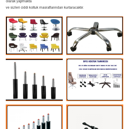
olarak yapmakta
ve sizleri ciddi koltuk masraflarından kurtaracaktır.