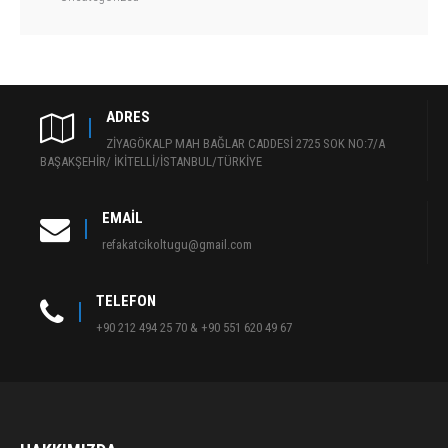
ADRES
ZİYAGÖKALP MAH BAĞLAR CADDESİ 2725 SOK NO:7/A
BAŞAKŞEHİR/ İKİTELLİ/İSTANBUL/TÜRKİYE
EMAIL
refakatcikoltugu@gmail.com
TELEFON
+90 212 494 25 70 & +90 551 620 49 67