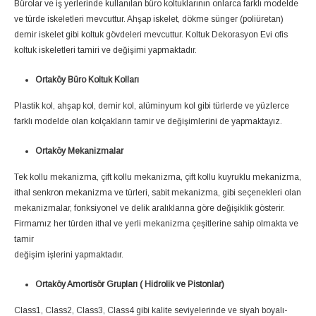
Bürolar ve iş yerlerinde kullanılan büro koltuklarının onlarca farklı modelde
ve türde iskeletleri mevcuttur. Ahşap iskelet, dökme sünger (poliüretan)
demir iskelet gibi koltuk gövdeleri mevcuttur. Koltuk Dekorasyon Evi ofis
koltuk iskeletleri tamiri ve değişimi yapmaktadır.
Ortaköy Büro Koltuk Kolları
Plastik kol, ahşap kol, demir kol, alüminyum kol gibi türlerde ve yüzlerce
farklı modelde olan kolçakların tamir ve değişimlerini de yapmaktayız.
Ortaköy Mekanizmalar
Tek kollu mekanizma, çift kollu mekanizma, çift kollu kuyruklu mekanizma,
ithal senkron mekanizma ve türleri, sabit mekanizma, gibi seçenekleri olan
mekanizmalar, fonksiyonel ve delik aralıklarına göre değişiklik gösterir.
Firmamız her türden ithal ve yerli mekanizma çeşitlerine sahip olmakta ve
tamir
değişim işlerini yapmaktadır.
Ortaköy Amortisör Grupları ( Hidrolik ve Pistonlar)
Class1, Class2, Class3, Class4 gibi kalite seviyelerinde ve siyah boyalı-