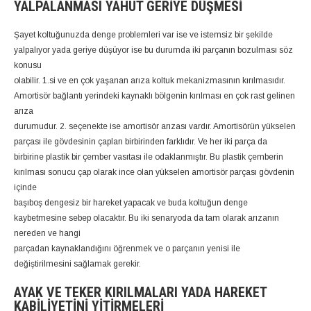
YALPALANMASI YAHUT GERIYE DÜŞMESI
Şayet koltuğunuzda denge problemleri var ise ve istemsiz bir şekilde
yalpalıyor yada geriye düşüyor ise bu durumda iki parçanın bozulması söz
konusu
olabilir. 1.si ve en çok yaşanan arıza koltuk mekanizmasının kırılmasıdır.
Amortisör bağlantı yerindeki kaynaklı bölgenin kırılması en çok rast gelinen
arıza
durumudur. 2. seçenekte ise amortisör arızası vardır. Amortisörün yükselen
parçası ile gövdesinin çapları birbirinden farklıdır. Ve her iki parça da
birbirine plastik bir çember vasıtası ile odaklanmıştır. Bu plastik çemberin
kırılması sonucu çap olarak ince olan yükselen amortisör parçası gövdenin
içinde
başıboş dengesiz bir hareket yapacak ve buda koltuğun denge
kaybetmesine sebep olacaktır. Bu iki senaryoda da tam olarak arızanın
nereden ve hangi
parçadan kaynaklandığını öğrenmek ve o parçanın yenisi ile
değiştirilmesini sağlamak gerekir.
AYAK VE TEKER KIRILMALARI YADA HAREKET
KABILIYETINI YITIRMELERI