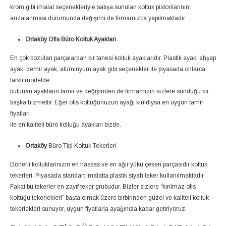
krom gibi imalat seçenekleriyle satışa sunulan koltuk pistonlarının
arızalanması durumunda değişimi de firmamızca yapılmaktadır.
Ortaköy Ofis Büro Koltuk Ayakları
En çok bozulan parçalardan bir tanesi koltuk ayaklarıdır. Plastik ayak, ahşap
ayak, demir ayak, alüminyum ayak gibi seçenekler ile piyasada onlarca
farklı modelde
bulunan ayakların tamir ve değişimleri de firmamızın sizlere sunduğu bir
başka hizmettir. Eğer ofis koltuğunuzun ayağı kırıldıysa en uygun tamir
fiyatları
ile en kaliteli büro koltuğu ayakları bizde.
Ortaköy
Büro Tipi Koltuk Tekerleri
Dönerli koltuklarınızın en hassas ve en ağır yükü çeken parçasıdır koltuk
tekerleri. Piyasada standart imalatta plastik siyah teker kullanılmaktadır.
Fakat bu tekerler en zayıf teker grubudur. Bizler sizlere “kırılmaz ofis
koltuğu tekerlekleri” başta olmak üzere birbirinden güzel ve kaliteli koltuk
tekerlekleri sunuyor, uygun fiyatlarla ayağınıza kadar getiriyoruz.