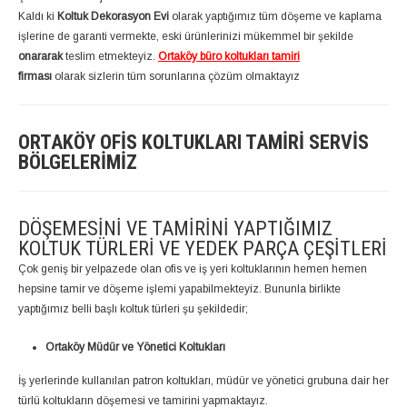
Kaldı ki
Koltuk Dekorasyon Evi
olarak yaptığımız tüm döşeme ve kaplama
işlerine de garanti vermekte, eski ürünlerinizi mükemmel bir şekilde
onararak
teslim etmekteyiz.
Ortaköy büro koltukları tamiri
firması
olarak sizlerin tüm sorunlarına çözüm olmaktayız
ORTAKÖY OFIS KOLTUKLARI TAMIRI SERVIS
BÖLGELERIMIZ
DÖŞEMESINI VE TAMIRINI YAPTIĞIMIZ
KOLTUK TÜRLERI VE YEDEK PARÇA ÇEŞITLERI
Çok geniş bir yelpazede olan ofis ve iş yeri koltuklarının hemen hemen
hepsine tamir ve döşeme işlemi yapabilmekteyiz. Bununla birlikte
yaptığımız belli başlı koltuk türleri şu şekildedir;
Ortaköy Müdür ve Yönetici Koltukları
İş yerlerinde kullanılan patron koltukları, müdür ve yönetici grubuna dair her
türlü koltukların döşemesi ve tamirini yapmaktayız.