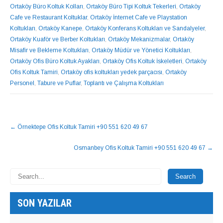
Ortaköy Büro Koltuk Kolları
,
Ortaköy Büro Tipi Koltuk Tekerleri
,
Ortaköy
Cafe ve Restaurant Koltuklar
,
Ortaköy İnternet Cafe ve Playstation
Koltukları
,
Ortaköy Kanepe
,
Ortaköy Konferans Koltukları ve Sandalyeler
,
Ortaköy Kuaför ve Berber Koltukları
,
Ortaköy Mekanizmalar
,
Ortaköy
Misafir ve Bekleme Koltukları
,
Ortaköy Müdür ve Yönetici Koltukları
,
Ortaköy Ofis Büro Koltuk Ayakları
,
Ortaköy Ofis Koltuk İskeletleri
,
Ortaköy
Ofis Koltuk Tamiri
,
Ortaköy ofis koltukları yedek parçacısı
,
Ortaköy
Personel
,
Tabure ve Puflar
,
Toplantı ve Çalışma Koltukları
NAVIGASYON
←
Örnektepe Ofis Koltuk Tamiri +90 551 620 49 67
GÖNDERISI
Osmanbey Ofis Koltuk Tamiri +90 551 620 49 67
→
SON YAZILAR