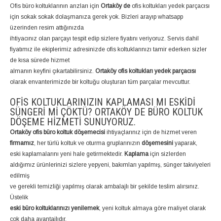
Ofis büro koltuklarının arızları için
Ortaköy de
ofis koltukları yedek parçacısı
için sokak sokak dolaşmanıza gerek yok. Bizleri arayıp whatsapp
üzerinden resim attığınızda
ihtiyacınız olan parçayı tespit edip sizlere fiyatını veriyoruz. Servis dahil
fiyatımız ile ekiplerimiz adresinizde ofis koltuklarınızı tamir ederken sizler
de kısa sürede hizmet
almanın keyfini çıkartabilirsiniz.
Ortaköy ofis koltukları yedek parçacısı
olarak envanterimizde bir koltuğu oluşturan tüm parçalar mevcuttur.
OFIS KOLTUKLARINIZIN KAPLAMASI MI ESKIDI
SÜNGERI MI ÇÖKTÜ? ORTAKÖY DE BÜRO KOLTUK
DÖŞEME HIZMETI SUNUYORUZ.
Ortaköy ofis büro koltuk döşemecisi
ihtiyaçlarınız için de hizmet veren
firmamız
, her türlü koltuk ve oturma gruplarınızın
döşemesini
yaparak,
eski kaplamalarını yeni hale getirmektedir.
Kaplama
için sizlerden
aldığımız ürünlerinizi sizlere yepyeni, bakımları yapılmış, sünger takviyeleri
edilmiş
ve gerekli temizliği yapılmış olarak ambalajlı bir şekilde teslim alırsınız.
Üstelik
eski büro koltuklarınızı yenilemek
, yeni koltuk almaya göre maliyet olarak
çok daha avantajlıdır.