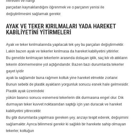
nereden ve hangi
parçadan kaynaklandığını öğrenmek ve o parçanın yenisi ile
değiştirilmesini sağlamak gerekir.
AYAK VE TEKER KIRILMALARI YADA HAREKET
KABILIYETINI YITIRMELERI
Ayak ve teker kırılmalarında yapılacak tek şey bu parçaları değiştirmektir.
Lakin bazen ayak ve tekerler kırılmasa da hareket kabiliyetini yitirirler.
Bu genelde kırılmayan tekerlerin arasında dolaşan iplik, saç kılı vb atıkların
tekerin dönmemesine yol açtığındandır. Bazen bazı durumlarda tekerler
gayet iyidir
ayak ta sağlamdır buna rağmen koltuk yine hareket etmekte zorlanır.
Bunun sebebi de plastik ayakların yorgunluk sonucu esnek hale gelmesidir.
Plastik ayak üzerindeki
yükün basıncı sonucu esnemesi tekerlerin dik durmasına engel olur. Dik
durmayan teker kuvvet noktasından saptığı için yan duracak ve hareket
kabiliyetini yitirecektir.
Bu gibi durumlarda yapılması gereken şey, arızayı tespit ederek, değişimini
sağlamaktır. Ayrıca bilinmesi gerekir ki sağlıklı bir harekete sahip olmayan
tekerler, koltuğun