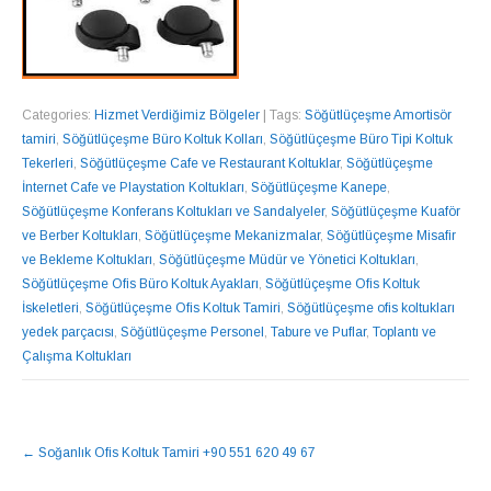
Categories:
Hizmet Verdiğimiz Bölgeler
| Tags:
Söğütlüçeşme Amortisör
tamiri
,
Söğütlüçeşme Büro Koltuk Kolları
,
Söğütlüçeşme Büro Tipi Koltuk
Tekerleri
,
Söğütlüçeşme Cafe ve Restaurant Koltuklar
,
Söğütlüçeşme
İnternet Cafe ve Playstation Koltukları
,
Söğütlüçeşme Kanepe
,
Söğütlüçeşme Konferans Koltukları ve Sandalyeler
,
Söğütlüçeşme Kuaför
ve Berber Koltukları
,
Söğütlüçeşme Mekanizmalar
,
Söğütlüçeşme Misafir
ve Bekleme Koltukları
,
Söğütlüçeşme Müdür ve Yönetici Koltukları
,
Söğütlüçeşme Ofis Büro Koltuk Ayakları
,
Söğütlüçeşme Ofis Koltuk
İskeletleri
,
Söğütlüçeşme Ofis Koltuk Tamiri
,
Söğütlüçeşme ofis koltukları
yedek parçacısı
,
Söğütlüçeşme Personel
,
Tabure ve Puflar
,
Toplantı ve
Çalışma Koltukları
NAVIGASYON
←
Soğanlık Ofis Koltuk Tamiri +90 551 620 49 67
GÖNDERISI