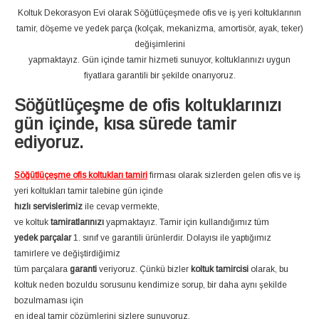
Koltuk Dekorasyon Evi olarak Söğütlüçeşmede ofis ve iş yeri koltuklarının
tamir, döşeme ve yedek parça (kolçak, mekanizma, amortisör, ayak, teker)
değişimlerini
yapmaktayız. Gün içinde tamir hizmeti sunuyor, koltuklarınızı uygun
fiyatlara garantili bir şekilde onarıyoruz.
Söğütlüçeşme de ofis koltuklarınızı
gün içinde, kısa sürede tamir
ediyoruz.
Söğütlüçeşme ofis koltukları tamiri
firması olarak sizlerden gelen ofis ve iş
yeri koltukları tamir talebine gün içinde
hızlı servislerimiz
ile cevap vermekte,
ve koltuk
tamiratlarınızı
yapmaktayız. Tamir için kullandığımız tüm
yedek parçalar
1. sınıf ve garantili ürünlerdir. Dolayısı ile yaptığımız
tamirlere ve değiştirdiğimiz
tüm parçalara
garanti
veriyoruz. Çünkü bizler
koltuk tamircisi
olarak, bu
koltuk neden bozuldu sorusunu kendimize sorup, bir daha aynı şekilde
bozulmaması için
en ideal tamir çözümlerini sizlere sunuyoruz.