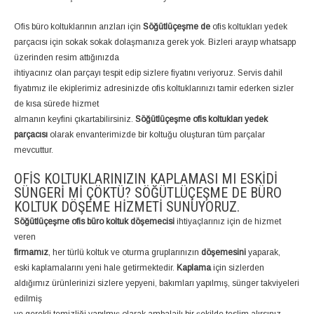
Ofis büro koltuklarının arızları için
Söğütlüçeşme de
ofis koltukları yedek
parçacısı için sokak sokak dolaşmanıza gerek yok. Bizleri arayıp whatsapp
üzerinden resim attığınızda
ihtiyacınız olan parçayı tespit edip sizlere fiyatını veriyoruz. Servis dahil
fiyatımız ile ekiplerimiz adresinizde ofis koltuklarınızı tamir ederken sizler
de kısa sürede hizmet
almanın keyfini çıkartabilirsiniz.
Söğütlüçeşme ofis koltukları yedek
parçacısı
olarak envanterimizde bir koltuğu oluşturan tüm parçalar
mevcuttur.
OFIS KOLTUKLARINIZIN KAPLAMASI MI ESKIDI
SÜNGERI MI ÇÖKTÜ? SÖĞÜTLÜÇEŞME DE BÜRO
KOLTUK DÖŞEME HIZMETI SUNUYORUZ.
Söğütlüçeşme ofis büro koltuk döşemecisi
ihtiyaçlarınız için de hizmet
veren
firmamız
, her türlü koltuk ve oturma gruplarınızın
döşemesini
yaparak,
eski kaplamalarını yeni hale getirmektedir.
Kaplama
için sizlerden
aldığımız ürünlerinizi sizlere yepyeni, bakımları yapılmış, sünger takviyeleri
edilmiş
ve gerekli temizliği yapılmış olarak ambalajlı bir şekilde teslim alırsınız.