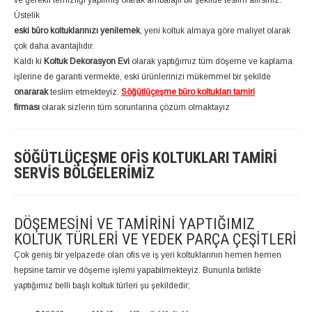
Üstelik
eski büro koltuklarınızı yenilemek
, yeni koltuk almaya göre maliyet olarak
çok daha avantajlıdır.
Kaldı ki
Koltuk Dekorasyon Evi
olarak yaptığımız tüm döşeme ve kaplama
işlerine de garanti vermekte, eski ürünlerinizi mükemmel bir şekilde
onararak
teslim etmekteyiz.
Söğütlüçeşme büro koltukları tamiri
firması
olarak sizlerin tüm sorunlarına çözüm olmaktayız
SÖĞÜTLÜÇEŞME OFIS KOLTUKLARI TAMIRI
SERVIS BÖLGELERIMIZ
DÖŞEMESINI VE TAMIRINI YAPTIĞIMIZ
KOLTUK TÜRLERI VE YEDEK PARÇA ÇEŞITLERI
Çok geniş bir yelpazede olan ofis ve iş yeri koltuklarının hemen hemen
hepsine tamir ve döşeme işlemi yapabilmekteyiz. Bununla birlikte
yaptığımız belli başlı koltuk türleri şu şekildedir;