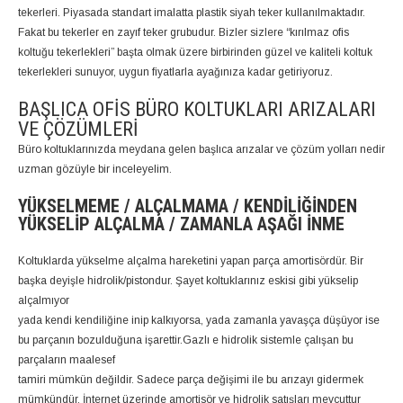
tekerleri. Piyasada standart imalatta plastik siyah teker kullanılmaktadır.
Fakat bu tekerler en zayıf teker grubudur. Bizler sizlere “kırılmaz ofis
koltuğu tekerlekleri” başta olmak üzere birbirinden güzel ve kaliteli koltuk
tekerlekleri sunuyor, uygun fiyatlarla ayağınıza kadar getiriyoruz.
BAŞLICA OFIS BÜRO KOLTUKLARI ARIZALARI
VE ÇÖZÜMLERI
Büro koltuklarınızda meydana gelen başlıca arızalar ve çözüm yolları nedir
uzman gözüyle bir inceleyelim.
YÜKSELMEME / ALÇALMAMA / KENDILIĞINDEN
YÜKSELIP ALÇALMA / ZAMANLA AŞAĞI İNME
Koltuklarda yükselme alçalma hareketini yapan parça amortisördür. Bir
başka deyişle hidrolik/pistondur. Şayet koltuklarınız eskisi gibi yükselip
alçalmıyor
yada kendi kendiliğine inip kalkıyorsa, yada zamanla yavaşça düşüyor ise
bu parçanın bozulduğuna işarettir.Gazlı e hidrolik sistemle çalışan bu
parçaların maalesef
tamiri mümkün değildir. Sadece parça değişimi ile bu arızayı gidermek
mümkündür. İnternet üzerinde amortisör ve hidrolik satışları mevcuttur