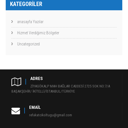
KATEGORILER
anasayfa Yazılar
Hizmet Verdiğimiz Bölgeler
Uncategorized
ADRES
ZİYAGÖKALP MAH BAĞLAR CADDESİ 2725 SOK NO:7/A
BAŞAKŞEHİR/ İKİTELLİ/İSTANBUL/TÜRKİYE
EMAIL
refakatcikoltugu@gmail.com