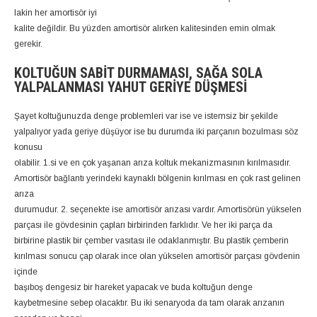
lakin her amortisör iyi
kalite değildir. Bu yüzden amortisör alırken kalitesinden emin olmak
gerekir.
KOLTUĞUN SABIT DURMAMASI, SAĞA SOLA
YALPALANMASI YAHUT GERIYE DÜŞMESI
Şayet koltuğunuzda denge problemleri var ise ve istemsiz bir şekilde
yalpalıyor yada geriye düşüyor ise bu durumda iki parçanın bozulması söz
konusu
olabilir. 1.si ve en çok yaşanan arıza koltuk mekanizmasının kırılmasıdır.
Amortisör bağlantı yerindeki kaynaklı bölgenin kırılması en çok rast gelinen
arıza
durumudur. 2. seçenekte ise amortisör arızası vardır. Amortisörün yükselen
parçası ile gövdesinin çapları birbirinden farklıdır. Ve her iki parça da
birbirine plastik bir çember vasıtası ile odaklanmıştır. Bu plastik çemberin
kırılması sonucu çap olarak ince olan yükselen amortisör parçası gövdenin
içinde
başıboş dengesiz bir hareket yapacak ve buda koltuğun denge
kaybetmesine sebep olacaktır. Bu iki senaryoda da tam olarak arızanın