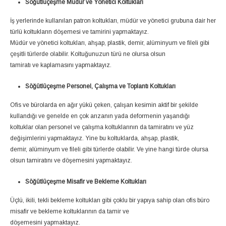
Söğütlüçeşme Müdür ve Yönetici Koltukları
İş yerlerinde kullanılan patron koltukları, müdür ve yönetici grubuna dair her
türlü koltukların döşemesi ve tamirini yapmaktayız.
Müdür ve yönetici koltukları, ahşap, plastik, demir, alüminyum ve fileli gibi
çeşitli türlerde olabilir. Koltuğunuzun türü ne olursa olsun
tamiratı ve kaplamasını yapmaktayız.
Söğütlüçeşme Personel, Çalışma ve Toplantı Koltukları
Ofis ve bürolarda en ağır yükü çeken, çalışan kesimin aktif bir şekilde
kullandığı ve genelde en çok arızanın yada deformenin yaşandığı
koltuklar olan personel ve çalışma koltuklarının da tamiratını ve yüz
değişimlerini yapmaktayız. Yine bu koltuklarda, ahşap, plastik,
demir, alüminyum ve fileli gibi türlerde olabilir. Ve yine hangi türde olursa
olsun tamiratını ve döşemesini yapmaktayız.
Söğütlüçeşme Misafir ve Bekleme Koltukları
Üçlü, ikili, tekli bekleme koltukları gibi çoklu bir yapıya sahip olan ofis büro
misafir ve bekleme koltuklarının da tamir ve
döşemesini yapmaktayız.