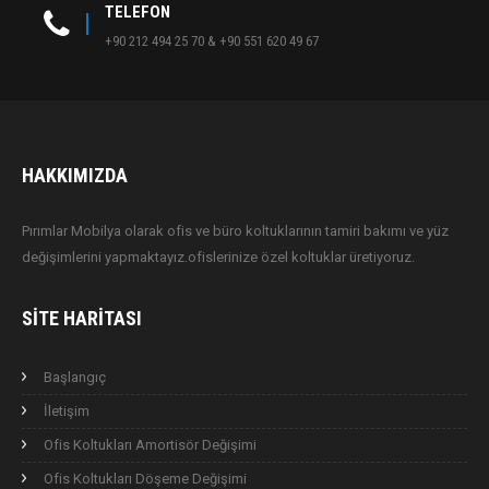
TELEFON
+90 212 494 25 70 & +90 551 620 49 67
HAKKIMIZDA
Pırımlar Mobilya olarak ofis ve büro koltuklarının tamiri bakımı ve yüz
değişimlerini yapmaktayız.ofislerinize özel koltuklar üretiyoruz.
SITE HARITASI
Başlangıç
İletişim
Ofis Koltukları Amortisör Değişimi
Ofis Koltukları Döşeme Değişimi