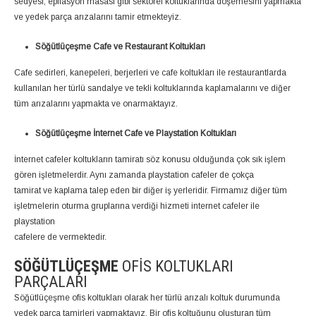
sedyesi, epilasyon masası gibi sektörel koltuklarında döşemesini yapmakta
ve yedek parça arızalarını tamir etmekteyiz.
Söğütlüçeşme Cafe ve Restaurant Koltukları
Cafe sedirleri, kanepeleri, berjerleri ve cafe koltukları ile restaurantlarda
kullanılan her türlü sandalye ve tekli koltuklarında kaplamalarını ve diğer
tüm arızalarını yapmakta ve onarmaktayız.
Söğütlüçeşme İnternet Cafe ve Playstation Koltukları
İnternet cafeler koltukların tamiratı söz konusu olduğunda çok sık işlem
gören işletmelerdir. Aynı zamanda playstation cafeler de çokça
tamirat ve kaplama talep eden bir diğer iş yerleridir. Firmamız diğer tüm
işletmelerin oturma gruplarına verdiği hizmeti internet cafeler ile
playstation
cafelere de vermektedir.
SÖĞÜTLÜÇEŞME
OFIS KOLTUKLARI
PARÇALARI
Söğütlüçeşme ofis koltukları olarak her türlü arızalı koltuk durumunda
yedek parça tamirleri yapmaktayız. Bir ofis koltuğunu oluşturan tüm