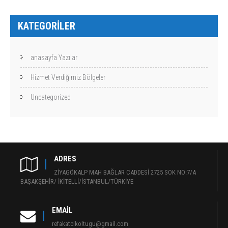
KATEGORILER
anasayfa Yazılar
Hizmet Verdiğimiz Bölgeler
Uncategorized
ADRES
ZİYAGÖKALP MAH BAĞLAR CADDESİ 2725 SOK NO:7/A
BAŞAKŞEHİR/ İKİTELLİ/İSTANBUL/TÜRKİYE
EMAIL
refakatcikoltugu@gmail.com