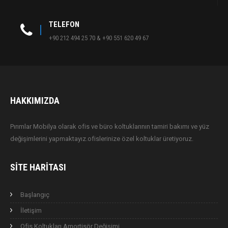
TELEFON
+90 212 494 25 70 & +90 551 620 49 67
HAKKIMIZDA
Pırımlar Mobilya olarak ofis ve büro koltuklarının tamiri bakımı ve yüz
değişimlerini yapmaktayız.ofislerinize özel koltuklar üretiyoruz.
SITE HARITASI
Başlangıç
İletişim
Ofis Koltukları Amortisör Değişimi