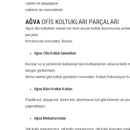
cafeler ile playstation
cafelere de vermektedir.
AĞVA
OFIS KOLTUKLARI PARÇALARI
Ağva ofis koltukları olarak her türlü arızalı koltuk durumunda yede
parçalar
firmamızda mevcuttur. Bunlar;
Ağva Ofis Koltuk İskeletleri
Bürolar ve iş yerlerinde kullanılan büro koltuklarının onlarca farkl
sünger (poliüretan)
demir iskelet gibi koltuk gövdeleri mevcuttur. Koltuk Dekorasyon Evi
Ağva Büro Koltuk Kolları
Plastik kol, ahşap kol, demir kol, alüminyum kol gibi türlerde ve yü
yapmaktayız.
Ağva Mekanizmalar
Tek kollu mekanizma, çift kollu mekanizma, çift kollu kuyruklu m