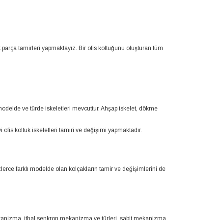
k parça tamirleri yapmaktayız. Bir ofis koltuğunu oluşturan tüm
ı modelde ve türde iskeletleri mevcuttur. Ahşap iskelet, dökme
 ofis koltuk iskeletleri tamiri ve değişimi yapmaktadır.
zlerce farklı modelde olan kolçakların tamir ve değişimlerini de
ekanizma, ithal senkron mekanizma ve türleri, sabit mekanizma,