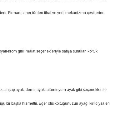
terir. Firmamız her türden ithal ve yerli mekanizma çeşitlerine
oyalı-krom gibi imalat seçenekleriyle satışa sunulan koltuk
ayak, ahşap ayak, demir ayak, alüminyum ayak gibi seçenekler ile
ğu bir başka hizmettir. Eğer ofis koltuğunuzun ayağı kırıldıysa en