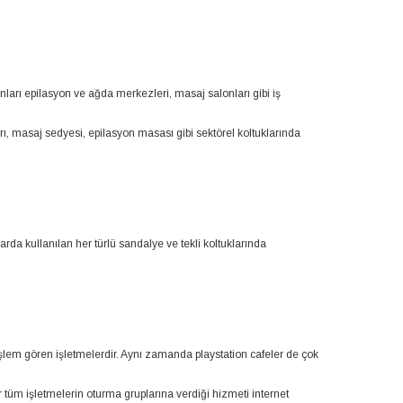
ları epilasyon ve ağda merkezleri, masaj salonları gibi iş
arı, masaj sedyesi, epilasyon masası gibi sektörel koltuklarında
tlarda kullanılan her türlü sandalye ve tekli koltuklarında
işlem gören işletmelerdir. Aynı zamanda playstation cafeler de çok
r tüm işletmelerin oturma gruplarına verdiği hizmeti internet