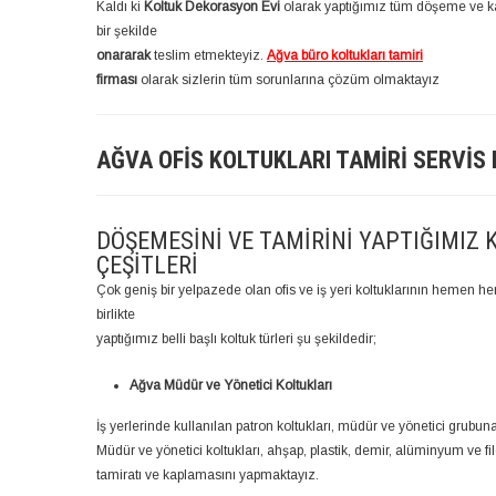
Kaldı ki
Koltuk Dekorasyon Evi
olarak yaptığımız tüm döşeme ve ka
bir şekilde
onararak
teslim etmekteyiz.
Ağva büro koltukları tamiri
firması
olarak sizlerin tüm sorunlarına çözüm olmaktayız
AĞVA OFIS KOLTUKLARI TAMIRI SERVIS
DÖŞEMESINI VE TAMIRINI YAPTIĞIMIZ 
ÇEŞITLERI
Çok geniş bir yelpazede olan ofis ve iş yeri koltuklarının hemen
birlikte
yaptığımız belli başlı koltuk türleri şu şekildedir;
Ağva Müdür ve Yönetici Koltukları
İş yerlerinde kullanılan patron koltukları, müdür ve yönetici grubun
Müdür ve yönetici koltukları, ahşap, plastik, demir, alüminyum ve file
tamiratı ve kaplamasını yapmaktayız.