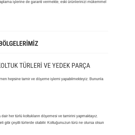
plama işlerine de garanti vermekte, eski ürünlerinizi mükemmel
 BÖLGELERIMIZ
KOLTUK TÜRLERI VE YEDEK PARÇA
 hemen hepsine tamir ve döşeme işlemi yapabilmekteyiz. Bununla
a dair her türlü koltukların döşemesi ve tamirini yapmaktayız.
li gibi çeşitli türlerde olabilir. Koltuğunuzun türü ne olursa olsun