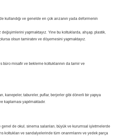
kilde kullandığı ve genelde en çok arızanın yada deformenin
z değişimlerini yapmaktayız. Yine bu koltuklarda, ahşap, plastik,
de olursa olsun tamiratını ve döşemesini yapmaktayız.
ofis büro misafir ve bekleme koltuklarının da tamir ve
 kanepeler, tabureler, puflar, berjerler gibi dönerli bir yapıya
ve kaplaması yapılmaktadır.
ile genel de okul, sinema salanları, büyük ve kurumsal işletmelerde
s koltukları ve sandalyelerinde tüm onarımlarını ve yedek parça