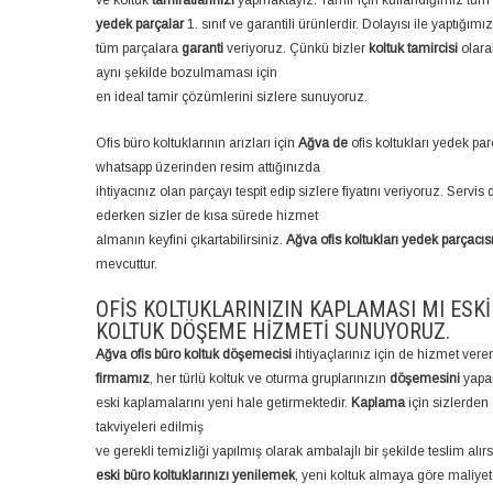
ve koltuk
tamiratlarınızı
yapmaktayız. Tamir için kullandığımız tüm
yedek parçalar
1. sınıf ve garantili ürünlerdir. Dolayısı ile yaptığım
tüm parçalara
garanti
veriyoruz. Çünkü bizler
koltuk tamircisi
olara
aynı şekilde bozulmaması için
en ideal tamir çözümlerini sizlere sunuyoruz.
Ofis büro koltuklarının arızları için
Ağva de
ofis koltukları yedek pa
whatsapp üzerinden resim attığınızda
ihtiyacınız olan parçayı tespit edip sizlere fiyatını veriyoruz. Servis 
ederken sizler de kısa sürede hizmet
almanın keyfini çıkartabilirsiniz.
Ağva ofis koltukları yedek parçacıs
mevcuttur.
OFIS KOLTUKLARINIZIN KAPLAMASI MI ESKI
KOLTUK DÖŞEME HIZMETI SUNUYORUZ.
Ağva ofis büro koltuk döşemecisi
ihtiyaçlarınız için de hizmet vere
firmamız
, her türlü koltuk ve oturma gruplarınızın
döşemesini
yapa
eski kaplamalarını yeni hale getirmektedir.
Kaplama
için sizlerden 
takviyeleri edilmiş
ve gerekli temizliği yapılmış olarak ambalajlı bir şekilde teslim alırs
eski büro koltuklarınızı yenilemek
, yeni koltuk almaya göre maliyet