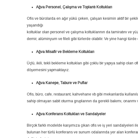
Ağva Personel, Çalışma ve Toplantı Koltukları
Ofis ve bürolarda en ağır yükü çeken, çalışan kesimin aktif bir şe
yaşandığı
koltuklar olan personel ve çalışma koltuklarının da tamiratını ve yü
demir, alüminyum ve fileli gibi türlerde olabilir. Ve yine hangi tür
Ağva Misafir ve Bekleme Koltukları
Üçlü, ikili, tekli bekleme koltukları gibi çoklu bir yapıya sahip olan 
döşemesini yapmaktayız.
Ağva Kanepe, Tabure ve Puflar
Ofis, büro, cafe, restaurant, kahvehane vb gibi mekanlarda kullanılan,
sahip olmayan sabit oturma gruplarının da gerekli bakımı, onarımı 
Ağva Konferans Koltukları ve Sandalyeler
Birçok farklı modelde karşımıza çıkan ofis ve iş yeri sandalyeleri 
bulunan her türlü konferans ve sunum odalarında yer alan konferan