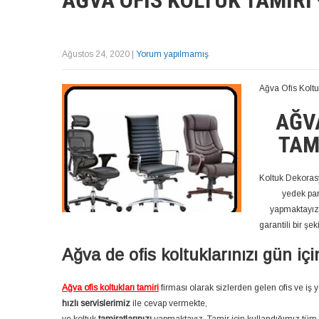
AĞVA OFIS KOLTUK TAMIRI 
Ağustos 24, 2020
|
Yorum yapılmamış
Ağva Ofis Kolt
AĞVA
TAM
Koltuk Dekorasy
yedek par
yapmaktayız.
garantili bir şe
Ağva de ofis koltuklarınızı gün iç
Ağva ofis koltukları tamiri
firması olarak sizlerden gelen ofis ve iş y
hızlı servislerimiz
ile cevap vermekte,