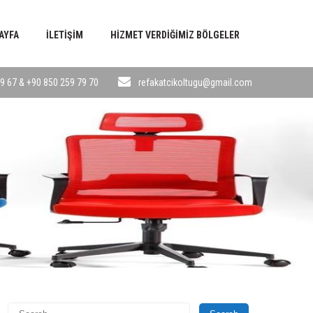
AYFA
İLETIŞIM
HIZMET VERDIĞIMIZ BÖLGELER
9 67 & +90 850 259 79 70
refakatcikoltugu@gmail.com