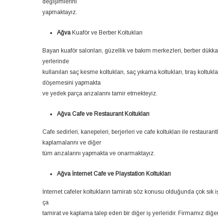
değişimlerini
yapmaktayız.
Ağva
Kuaför ve Berber Koltukları
Bayan kuaför salonları, güzellik ve bakım merkezleri, berber dükkan
yerlerinde
kullanılan saç kesme koltukları, saç yıkama koltukları, tıraş koltukl
döşemesini yapmakta
ve yedek parça arızalarını tamir etmekteyiz.
Ağva Cafe ve Restaurant Koltukları
Cafe sedirleri, kanepeleri, berjerleri ve cafe koltukları ile restauran
kaplamalarını ve diğer
tüm arızalarını yapmakta ve onarmaktayız.
Ağva İnternet Cafe ve Playstation Koltukları
İnternet cafeler koltukların tamiratı söz konusu olduğunda çok sık 
ça
tamirat ve kaplama talep eden bir diğer iş yerleridir. Firmamız diğe