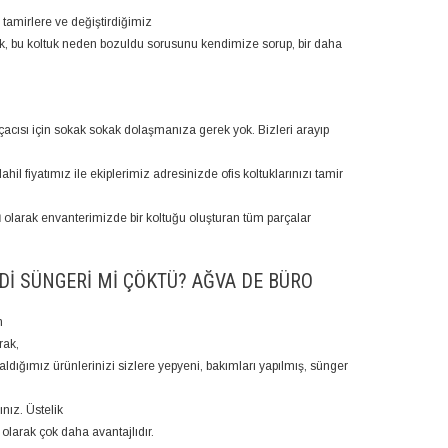
ız tamirlere ve değiştirdiğimiz
k, bu koltuk neden bozuldu sorusunu kendimize sorup, bir daha
rçacısı için sokak sokak dolaşmanıza gerek yok. Bizleri arayıp
dahil fiyatımız ile ekiplerimiz adresinizde ofis koltuklarınızı tamir
ı
olarak envanterimizde bir koltuğu oluşturan tüm parçalar
DI SÜNGERI MI ÇÖKTÜ? AĞVA DE BÜRO
n
rak,
aldığımız ürünlerinizi sizlere yepyeni, bakımları yapılmış, sünger
ınız. Üstelik
 olarak çok daha avantajlıdır.