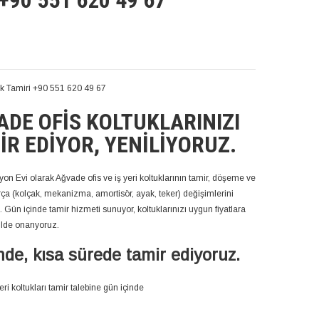
+90 551 620 49 67
uk Tamiri +90 551 620 49 67
DE OFIS KOLTUKLARINIZI
IR EDIYOR, YENILIYORUZ.
on Evi olarak Ağvade ofis ve iş yeri koltuklarının tamir, döşeme ve
ça (kolçak, mekanizma, amortisör, ayak, teker) değişimlerini
 Gün içinde tamir hizmeti sunuyor, koltuklarınızı uygun fiyatlara
kilde onarıyoruz.
inde, kısa sürede tamir ediyoruz.
eri koltukları tamir talebine gün içinde