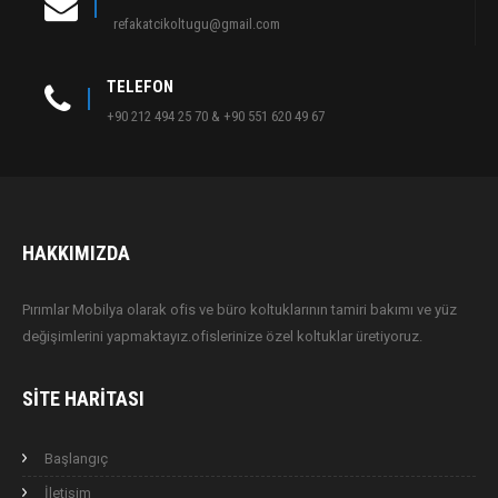
refakatcikoltugu@gmail.com
TELEFON
+90 212 494 25 70 & +90 551 620 49 67
HAKKIMIZDA
Pırımlar Mobilya olarak ofis ve büro koltuklarının tamiri bakımı ve yüz
değişimlerini yapmaktayız.ofislerinize özel koltuklar üretiyoruz.
SITE HARITASI
Başlangıç
İletişim