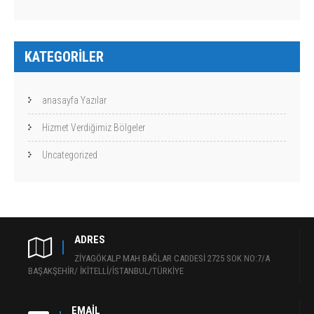
KATEGORILER
anasayfa Yazılar
Hizmet Verdiğimiz Bölgeler
Uncategorized
ADRES
ZİYAGÖKALP MAH BAĞLAR CADDESİ 2725 SOK NO:7/A
BAŞAKŞEHİR/ İKİTELLİ/İSTANBUL/TÜRKİYE
EMAIL