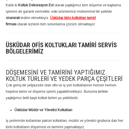
Kaldı ki
Koltuk Dekorasyon Evi
olarak yaptığımız tüm döşeme ve kaplama
işlerine de garanti vermekte, eski ürünlerinizi mükemmel bir şekilde
onararak
teslim etmekteyiz.
Üsküdar büro koltukları tamiri
firması
olarak sizlerin tüm sorunlarına çözüm olmaktayız
ÜSKÜDAR OFIS KOLTUKLARI TAMIRI SERVIS
BÖLGELERIMIZ
DÖŞEMESINI VE TAMIRINI YAPTIĞIMIZ
KOLTUK TÜRLERI VE YEDEK PARÇA ÇEŞITLERI
Çok geniş bir yelpazede olan ofis ve iş yeri koltuklarının hemen hemen
hepsine tamir ve döşeme işlemi yapabilmekteyiz. Bununla birlikte
yaptığımız belli başlı koltuk türleri şu şekildedir;
Üsküdar Müdür ve Yönetici Koltukları
İş yerlerinde kullanılan patron koltukları, müdür ve yönetici grubuna dair her
türlü koltukların döşemesi ve tamirini yapmaktayız.