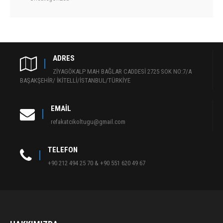
ADRES
ZİYAGÖKALP MAH BAĞLAR CADDESİ 2725 SOK NO:7/A
BAŞAKŞEHİR/ İKİTELLİ/İSTANBUL/TÜRKİYE
EMAIL
refakatcikoltugu@gmail.com
TELEFON
+90 212 494 25 70 & +90 551 620 49 67