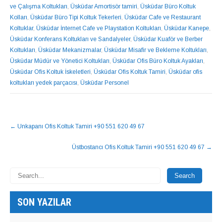
ve Çalışma Koltukları
,
Üsküdar Amortisör tamiri
,
Üsküdar Büro Koltuk
Kolları
,
Üsküdar Büro Tipi Koltuk Tekerleri
,
Üsküdar Cafe ve Restaurant
Koltuklar
,
Üsküdar İnternet Cafe ve Playstation Koltukları
,
Üsküdar Kanepe
,
Üsküdar Konferans Koltukları ve Sandalyeler
,
Üsküdar Kuaför ve Berber
Koltukları
,
Üsküdar Mekanizmalar
,
Üsküdar Misafir ve Bekleme Koltukları
,
Üsküdar Müdür ve Yönetici Koltukları
,
Üsküdar Ofis Büro Koltuk Ayakları
,
Üsküdar Ofis Koltuk İskeletleri
,
Üsküdar Ofis Koltuk Tamiri
,
Üsküdar ofis
koltukları yedek parçacısı
,
Üsküdar Personel
NAVIGASYON
←
Unkapanı Ofis Koltuk Tamiri +90 551 620 49 67
GÖNDERISI
Üstbostancı Ofis Koltuk Tamiri +90 551 620 49 67
→
SON YAZILAR