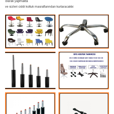
olarak yapmakta
ve sizleri ciddi koltuk masraflarından kurtaracaktır.