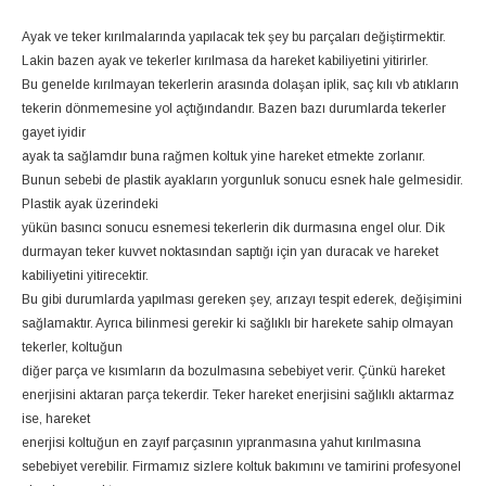
Ayak ve teker kırılmalarında yapılacak tek şey bu parçaları değiştirmektir.
Lakin bazen ayak ve tekerler kırılmasa da hareket kabiliyetini yitirirler.
Bu genelde kırılmayan tekerlerin arasında dolaşan iplik, saç kılı vb atıkların
tekerin dönmemesine yol açtığındandır. Bazen bazı durumlarda tekerler
gayet iyidir
ayak ta sağlamdır buna rağmen koltuk yine hareket etmekte zorlanır.
Bunun sebebi de plastik ayakların yorgunluk sonucu esnek hale gelmesidir.
Plastik ayak üzerindeki
yükün basıncı sonucu esnemesi tekerlerin dik durmasına engel olur. Dik
durmayan teker kuvvet noktasından saptığı için yan duracak ve hareket
kabiliyetini yitirecektir.
Bu gibi durumlarda yapılması gereken şey, arızayı tespit ederek, değişimini
sağlamaktır. Ayrıca bilinmesi gerekir ki sağlıklı bir harekete sahip olmayan
tekerler, koltuğun
diğer parça ve kısımların da bozulmasına sebebiyet verir. Çünkü hareket
enerjisini aktaran parça tekerdir. Teker hareket enerjisini sağlıklı aktarmaz
ise, hareket
enerjisi koltuğun en zayıf parçasının yıpranmasına yahut kırılmasına
sebebiyet verebilir. Firmamız sizlere koltuk bakımını ve tamirini profesyonel