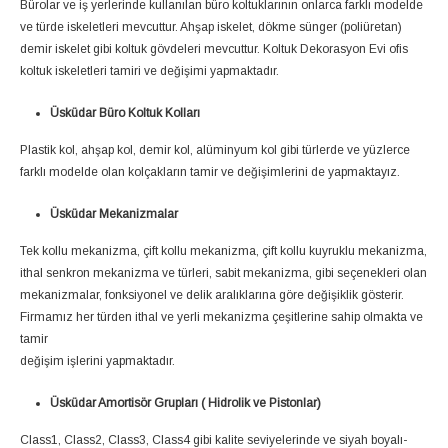
Bürolar ve iş yerlerinde kullanılan büro koltuklarının onlarca farklı modelde
ve türde iskeletleri mevcuttur. Ahşap iskelet, dökme sünger (poliüretan)
demir iskelet gibi koltuk gövdeleri mevcuttur. Koltuk Dekorasyon Evi ofis
koltuk iskeletleri tamiri ve değişimi yapmaktadır.
Üsküdar Büro Koltuk Kolları
Plastik kol, ahşap kol, demir kol, alüminyum kol gibi türlerde ve yüzlerce
farklı modelde olan kolçakların tamir ve değişimlerini de yapmaktayız.
Üsküdar Mekanizmalar
Tek kollu mekanizma, çift kollu mekanizma, çift kollu kuyruklu mekanizma,
ithal senkron mekanizma ve türleri, sabit mekanizma, gibi seçenekleri olan
mekanizmalar, fonksiyonel ve delik aralıklarına göre değişiklik gösterir.
Firmamız her türden ithal ve yerli mekanizma çeşitlerine sahip olmakta ve
tamir
değişim işlerini yapmaktadır.
Üsküdar Amortisör Grupları ( Hidrolik ve Pistonlar)
Class1, Class2, Class3, Class4 gibi kalite seviyelerinde ve siyah boyalı-