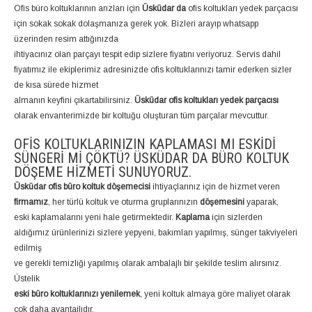
Ofis büro koltuklarının arızları için
Üsküdar da
ofis koltukları yedek parçacısı
için sokak sokak dolaşmanıza gerek yok. Bizleri arayıp whatsapp
üzerinden resim attığınızda
ihtiyacınız olan parçayı tespit edip sizlere fiyatını veriyoruz. Servis dahil
fiyatımız ile ekiplerimiz adresinizde ofis koltuklarınızı tamir ederken sizler
de kısa sürede hizmet
almanın keyfini çıkartabilirsiniz.
Üsküdar ofis koltukları yedek parçacısı
olarak envanterimizde bir koltuğu oluşturan tüm parçalar mevcuttur.
OFIS KOLTUKLARINIZIN KAPLAMASI MI ESKIDI
SÜNGERI MI ÇÖKTÜ? ÜSKÜDAR DA BÜRO KOLTUK
DÖŞEME HIZMETI SUNUYORUZ.
Üsküdar ofis büro koltuk döşemecisi
ihtiyaçlarınız için de hizmet veren
firmamız
, her türlü koltuk ve oturma gruplarınızın
döşemesini
yaparak,
eski kaplamalarını yeni hale getirmektedir.
Kaplama
için sizlerden
aldığımız ürünlerinizi sizlere yepyeni, bakımları yapılmış, sünger takviyeleri
edilmiş
ve gerekli temizliği yapılmış olarak ambalajlı bir şekilde teslim alırsınız.
Üstelik
eski büro koltuklarınızı yenilemek
, yeni koltuk almaya göre maliyet olarak
çok daha avantajlıdır.