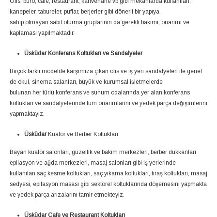
Ofis, büro, cafe, restaurant, kahvehane vb gibi mekanlarda kullanılan,
kanepeler, tabureler, puflar, berjerler gibi dönerli bir yapıya
sahip olmayan sabit oturma gruplarının da gerekli bakımı, onarımı ve
kaplaması yapılmaktadır.
Üsküdar Konferans Koltukları ve Sandalyeler
Birçok farklı modelde karşımıza çıkan ofis ve iş yeri sandalyeleri ile genel
de okul, sinema salanları, büyük ve kurumsal işletmelerde
bulunan her türlü konferans ve sunum odalarında yer alan konferans
koltukları ve sandalyelerinde tüm onarımlarını ve yedek parça değişimlerini
yapmaktayız.
Üsküdar
Kuaför ve Berber Koltukları
Bayan kuaför salonları, güzellik ve bakım merkezleri, berber dükkanları
epilasyon ve ağda merkezleri, masaj salonları gibi iş yerlerinde
kullanılan saç kesme koltukları, saç yıkama koltukları, tıraş koltukları, masaj
sedyesi, epilasyon masası gibi sektörel koltuklarında döşemesini yapmakta
ve yedek parça arızalarını tamir etmekteyiz.
Üsküdar Cafe ve Restaurant Koltukları