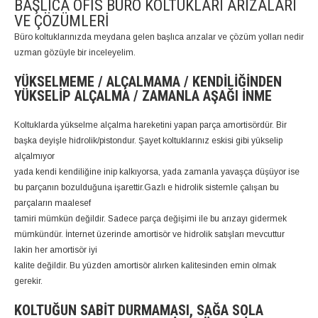
BAŞLICA OFIS BÜRO KOLTUKLARI ARIZALARI
VE ÇÖZÜMLERI
Büro koltuklarınızda meydana gelen başlıca arızalar ve çözüm yolları nedir
uzman gözüyle bir inceleyelim.
YÜKSELMEME / ALÇALMAMA / KENDILIĞINDEN
YÜKSELIP ALÇALMA / ZAMANLA AŞAĞI İNME
Koltuklarda yükselme alçalma hareketini yapan parça amortisördür. Bir
başka deyişle hidrolik/pistondur. Şayet koltuklarınız eskisi gibi yükselip
alçalmıyor
yada kendi kendiliğine inip kalkıyorsa, yada zamanla yavaşça düşüyor ise
bu parçanın bozulduğuna işarettir.Gazlı e hidrolik sistemle çalışan bu
parçaların maalesef
tamiri mümkün değildir. Sadece parça değişimi ile bu arızayı gidermek
mümkündür. İnternet üzerinde amortisör ve hidrolik satışları mevcuttur
lakin her amortisör iyi
kalite değildir. Bu yüzden amortisör alırken kalitesinden emin olmak
gerekir.
KOLTUĞUN SABIT DURMAMASI, SAĞA SOLA