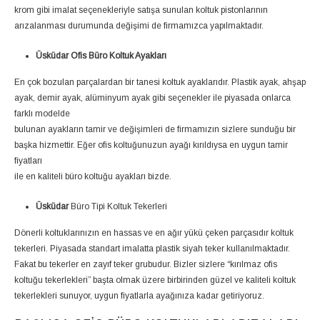
krom gibi imalat seçenekleriyle satışa sunulan koltuk pistonlarının
arızalanması durumunda değişimi de firmamızca yapılmaktadır.
Üsküdar Ofis Büro Koltuk Ayakları
En çok bozulan parçalardan bir tanesi koltuk ayaklarıdır. Plastik ayak, ahşap
ayak, demir ayak, alüminyum ayak gibi seçenekler ile piyasada onlarca
farklı modelde
bulunan ayakların tamir ve değişimleri de firmamızın sizlere sunduğu bir
başka hizmettir. Eğer ofis koltuğunuzun ayağı kırıldıysa en uygun tamir
fiyatları
ile en kaliteli büro koltuğu ayakları bizde.
Üsküdar
Büro Tipi Koltuk Tekerleri
Dönerli koltuklarınızın en hassas ve en ağır yükü çeken parçasıdır koltuk
tekerleri. Piyasada standart imalatta plastik siyah teker kullanılmaktadır.
Fakat bu tekerler en zayıf teker grubudur. Bizler sizlere “kırılmaz ofis
koltuğu tekerlekleri” başta olmak üzere birbirinden güzel ve kaliteli koltuk
tekerlekleri sunuyor, uygun fiyatlarla ayağınıza kadar getiriyoruz.