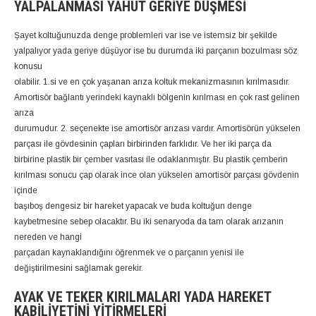
YALPALANMASI YAHUT GERIYE DÜŞMESI
Şayet koltuğunuzda denge problemleri var ise ve istemsiz bir şekilde
yalpalıyor yada geriye düşüyor ise bu durumda iki parçanın bozulması söz
konusu
olabilir. 1.si ve en çok yaşanan arıza koltuk mekanizmasının kırılmasıdır.
Amortisör bağlantı yerindeki kaynaklı bölgenin kırılması en çok rast gelinen
arıza
durumudur. 2. seçenekte ise amortisör arızası vardır. Amortisörün yükselen
parçası ile gövdesinin çapları birbirinden farklıdır. Ve her iki parça da
birbirine plastik bir çember vasıtası ile odaklanmıştır. Bu plastik çemberin
kırılması sonucu çap olarak ince olan yükselen amortisör parçası gövdenin
içinde
başıboş dengesiz bir hareket yapacak ve buda koltuğun denge
kaybetmesine sebep olacaktır. Bu iki senaryoda da tam olarak arızanın
nereden ve hangi
parçadan kaynaklandığını öğrenmek ve o parçanın yenisi ile
değiştirilmesini sağlamak gerekir.
AYAK VE TEKER KIRILMALARI YADA HAREKET
KABILIYETINI YITIRMELERI